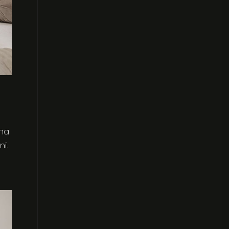
 na
ni.