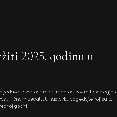
ežiti 2025. godinu u
rilagođava savremenim potrebama, novim tehnologijam
osti I ličnom pečatu. U nastavku pogledajte koji su to
rednoj godini.