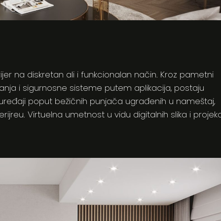
jer na diskretan ali i funkcionalan način. Kroz pametni
anja i sigurnosne sisteme putem aplikacija, postaju
i uređaji poput bežičnih punjača ugrađenih u nameštaj,
ijreu. Virtuelna umetnost u vidu digitalnih slika i projekc