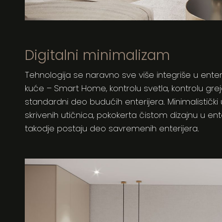
Digitalni minimalizam
Tehnologija se naravno sve više integriše u enteri
kuće – Smart Home, kontrolu svetla, kontrolu grej
standardni deo budućih enterijera. Minimalističk
skrivenih utičnica, pokokerta čistom dizajnu u enter
takodje postaju deo savremenih enterijera.