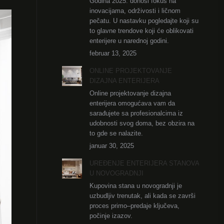
Godina 2025. donosi fokus na
inovacijama, održivosti i ličnom
pečatu. U nastavku pogledajte koji su
to glavne trendove koji će oblikovati
enterijere u narednoj godini.
februar 13, 2025
ONLINE PROJEKTOVANJE
DIZAJNA ENTERIJERA
Online projektovanje dizajna
enterijera omogućava vam da
sarađujete sa profesionalcima iz
udobnosti svog doma, bez obzira na
to gde se nalazite.
januar 30, 2025
UREĐENJE ENTERIJERA STANOVA
U NOVOGRADNJI
Kupovina stana u novogradnji je
uzbudljiv trenutak, ali kada se završi
proces primo–predaje ključeva,
počinje izazov.