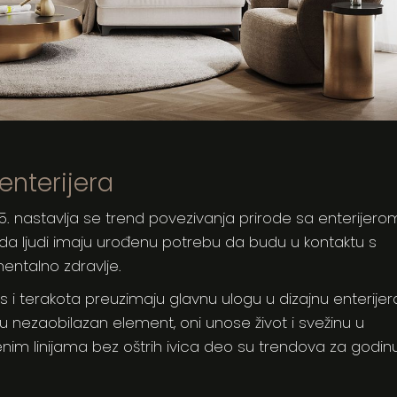
 enterijera
025. nastavlja se trend povezivanja prirode sa enterijero
eji da ljudi imaju urođenu potrebu da budu u kontaktu s
mentalno zdravlje.
s i terakota preuzimaju glavnu ulogu u dizajnu enterijer
aju nezaobilazan element, oni unose život i svežinu u
nim linijama bez oštrih ivica deo su trendova za godin