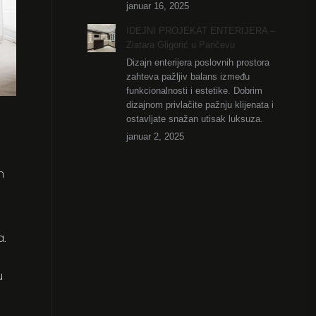
januar 16, 2025
IDEJNI PROJEKAT ENTERIJERA –
Zlatara Gligorić u Pančevu
Dizajn enterijera poslovnih prostora
zahteva pažljiv balans između
funkcionalnosti i estetike. Dobrim
dizajnom privlačite pažnju klijenata i
ostavljate snažan utisak luksuza.
januar 2, 2025
m
a.
u