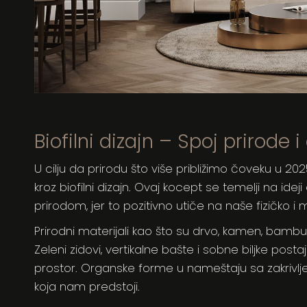
Biofilni dizajn – Spoj prirode i
U cilju da prirodu što više približimo čoveku u 2
kroz biofilni dizajn. Ovaj kocept se temelji na id
prirodom, jer to pozitivno utiče na naše fizičko i 
Prirodni materijali kao što su drvo, kamen, bambu
Zeleni zidovi, vertikalne bašte i sobne biljke post
prostor. Organske forme u nameštaju sa zakrivlje
koja nam predstoji.