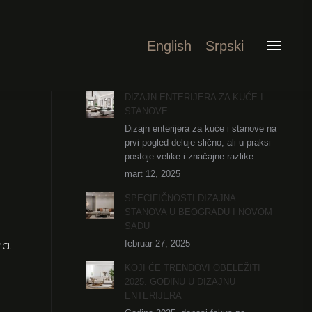
English
Srpski
DIZAJN ENTERIJERA ZA KUĆE I
STANOVE
Dizajn enterijera za kuće i stanove na
prvi pogled deluje slično, ali u praksi
postoje velike i značajne razlike.
mart 12, 2025
SPECIFIČNOSTI DIZAJNA
STANOVA U BEOGRADU I NOVOM
SADU
a.
februar 27, 2025
KOJI ĆE TRENDOVI OBELEŽITI
2025. GODINU U DIZAJNU
ENTERIJERA