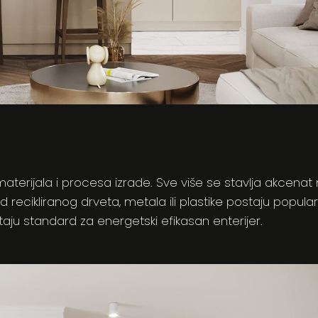
materijala i procesa izrade. Sve više se stavlja akcenat
d recikliranog drveta, metala ili plastike postaju popular
taju standard za energetski efikasan enterijer.