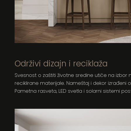
Održivi dizajn i reciklaža
Svesnost o zaštiti životne sredine utiče na izbor 
reciklirane materijale. Nameštaj i dekor izrađeni o
Pametna rasveta, LED svetla i solarni sistemi pos