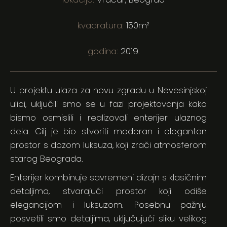
kvadratura:
150m²
godina:
2019.
U projektu ulaza za novu zgradu u Nevesinjskoj
ulici, uključili smo se u fazi projektovanja kako
bismo osmislili i realizovali enterijer ulaznog
dela. Cilj je bio stvoriti moderan i elegantan
prostor s dozom luksuza, koji zrači atmosferom
starog Beograda.
Enterijer kombinuje savremeni dizajn s klasičnim
detaljima, stvarajući prostor koji odiše
elegancijom i luksuzom. Posebnu pažnju
posvetili smo detaljima, uključujući sliku velikog